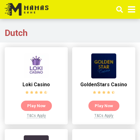
Dutch
Loki Casino
GoldenStars Casino
Play Now
Play Now
T&Cs Apply
T&Cs Apply