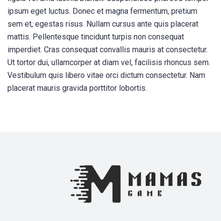
ipsum eget luctus. Donec et magna fermentum, pretium
sem et, egestas risus. Nullam cursus ante quis placerat
mattis. Pellentesque tincidunt turpis non consequat
imperdiet. Cras consequat convallis mauris at consectetur.
Ut tortor dui, ullamcorper at diam vel, facilisis rhoncus sem.
Vestibulum quis libero vitae orci dictum consectetur. Nam
placerat mauris gravida porttitor lobortis.